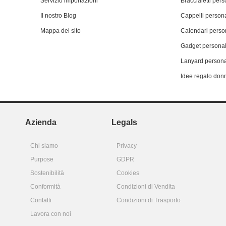
Servizio importazioni
Braccialetti pers
Il nostro Blog
Cappelli persona
Mappa del sito
Calendari person
Gadget personal
Lanyard persona
Idee regalo don
Azienda
Legals
Chi siamo
Privacy
Purpose
GDPR
Sostenibilità
Cookies
Conformità
Condizioni di Vendita
Contatti
Condizioni di Trasporto
Lavora con noi