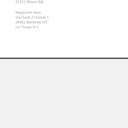
20151 Milano (MI)
Magazzino Italia
Via Guido il Grande 1
28061 Biandrate NO
c/o Trasgo S.r.l.