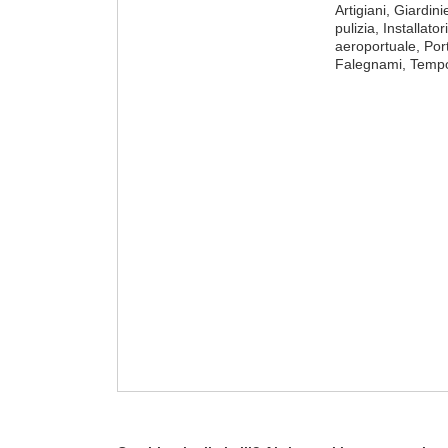
Artigiani, Giardini
pulizia, Installat
aeroportuale, Port
Falegnami, Tempo