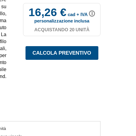
a su
16,26 €
🛈
llo,
cad + IVA
ima
personalizzazione inclusa
uto
ACQUISTANDO 20 UNITÀ
 La
ilo
li,
per
nto
ile
nd.
nità