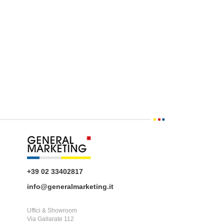
+39 02 33402817
info@generalmarketing.it
Uffici & Showroom
Via Gallarate 112