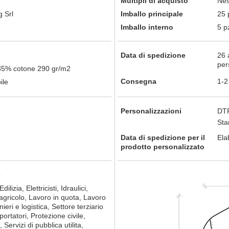
Multipli di acquisto
Nes
 Srl
Imballo principale
25 
Imballo interno
5 p
Data di spedizione
26 
per
 35% cotone 290 gr/m2
Consegna
1-2
ile
Personalizzazioni
DTF
St
Data di spedizione per il
Ela
prodotto personalizzato
o
ilizia, Elettricisti, Idraulici,
agricolo, Lavoro in quota, Lavoro
eri e logistica, Settore terziario
portatori, Protezione civile,
 Servizi di pubblica utilita,