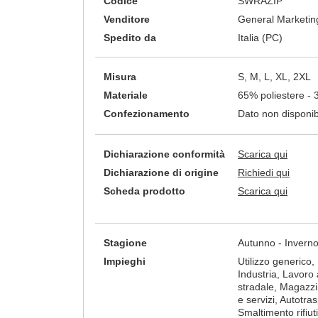
Codice
SWRAZIP
Venditore
General Marketing
Spedito da
Italia (PC)
Misura
S, M, L, XL, 2XL
Materiale
65% poliestere -
Confezionamento
Dato non disponib
Dichiarazione conformità
Scarica qui
Dichiarazione di origine
Richiedi qui
Scheda prodotto
Scarica qui
Stagione
Autunno - Invern
Impieghi
Utilizzo generico, Ed
Industria, Lavoro 
stradale, Magazzini
e servizi, Autotras
Smaltimento rifiuti,