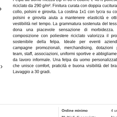
riciclato da 290 g/m². Finitura curata con doppia cucitur
›
collo, polsini e girovita. La costina 1x1 con lycra su co
polsini e girovita aiuta a mantenere elasticità e ott
vestibilità nel tempo. La grammatura sostenuta del tess
dona una piacevole sensazione di morbidezza.
composizione con poliestere riciclato valorizza il prof
sostenibile della felpa. Ideale per eventi azienda
campagne promozionali, merchandising, dotazioni 
team, staff, associazioni, uniformi sportive e abbigliame
da lavoro informale. Una felpa da uomo personalizzab
›
che unisce comfort, praticità e buona visibilità del bra
Lavaggio a 30 gradi.
Ordine minimo
4 u