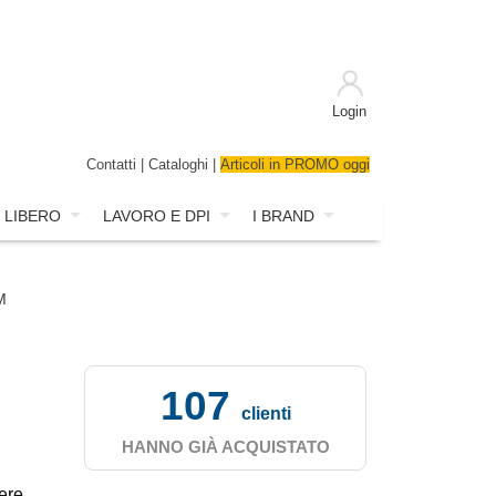
Login
Contatti
|
Cataloghi
|
Articoli in PROMO oggi
 LIBERO
LAVORO E DPI
I BRAND
M
107
clienti
HANNO GIÀ ACQUISTATO
ere