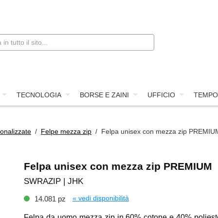
TECNOLOGIA
BORSE E ZAINI
UFFICIO
TEMPO
onalizzate
/
Felpe mezza zip
/ Felpa unisex con mezza zip PREMIU
Felpa unisex con mezza zip PREMIUM
SWRAZIP | JHK
« vedi disponibilità
14.081 pz
Felpa da uomo mezza zip in 60% cotone e 40% poliest