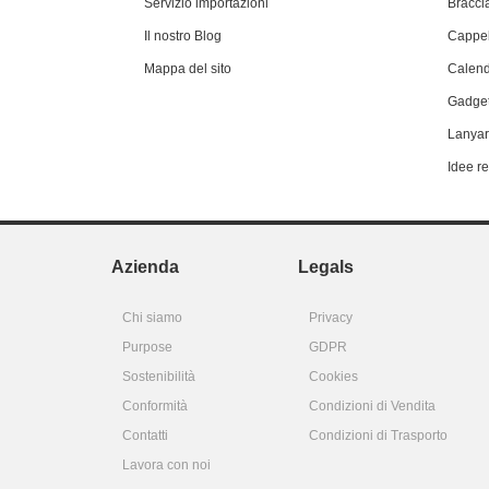
Servizio importazioni
Braccia
Il nostro Blog
Cappel
Mappa del sito
Calend
Gadget
Lanyar
Idee r
Azienda
Legals
Chi siamo
Privacy
Purpose
GDPR
Sostenibilità
Cookies
Conformità
Condizioni di Vendita
Contatti
Condizioni di Trasporto
Lavora con noi