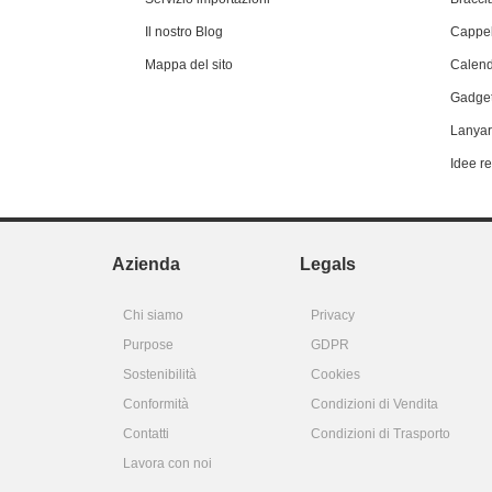
Il nostro Blog
Cappel
Mappa del sito
Calend
Gadget
Lanyar
Idee r
Azienda
Legals
Chi siamo
Privacy
Purpose
GDPR
Sostenibilità
Cookies
Conformità
Condizioni di Vendita
Contatti
Condizioni di Trasporto
Lavora con noi