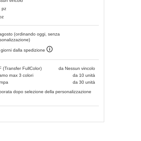
sun vincolo
 pz
pz
agosto (ordinando oggi, senza
sonalizzazione)
🛈
 giorni dalla spedizione
 (Transfer FullColor)
da Nessun vincolo
amo max 3 colori
da 10 unità
ampa
da 30 unità
borata dopo selezione della personalizzazione