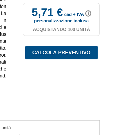
ort
5,71 €
🛈
 La
cad + IVA
a in
personalizzazione inclusa
ile
ACQUISTANDO 100 UNITÀ
lus
nte
to.
or,
ali
che
nd.
 unità