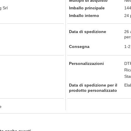
Multipli di acquisto
Nes
 Srl
Imballo principale
144
Imballo interno
24 
Data di spedizione
26 
per
Consegna
1-2
Personalizzazioni
DTF
Ric
St
Data di spedizione per il
Ela
prodotto personalizzato
e