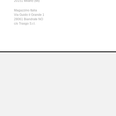
20151 Milano (MI)
Magazzino Italia
Via Guido il Grande 1
28061 Biandrate NO
c/o Trasgo S.r.l.