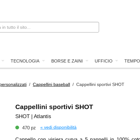
TECNOLOGIA
BORSE E ZAINI
UFFICIO
TEMPO
personalizzati
/
Cappellini baseball
/ Cappellini sportivi SHOT
Cappellini sportivi SHOT
SHOT | Atlantis
« vedi disponibilità
470 pz
Cappello con visiera curva a 5 pannelli in 100% cot