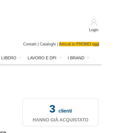
Login
Contatti
|
Cataloghi
|
Articoli in PROMO oggi
 LIBERO
LAVORO E DPI
I BRAND
3
clienti
HANNO GIÀ ACQUISTATO
one