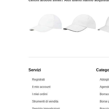
Cerchi articoli simili? Altri utenti hanno acquis
Servizi
Categor
Registrati
Abbigl
Il mio account
Agende
I miei ordini
Borrac
Strumenti di vendita
Borse 
Servizio importazioni
Braccia