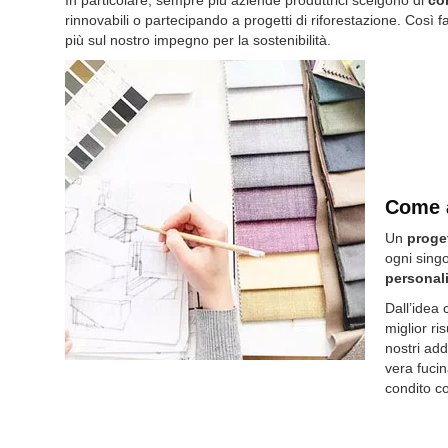
In particolare, sempre più aziende produttrici scelgono di
co
rinnovabili o partecipando a progetti di riforestazione. Co
più sul nostro
impegno per la sostenibilità
.
Come a
Un
proge
ogni singo
personal
Dall’idea 
miglior ri
nostri add
vera fuci
condito co