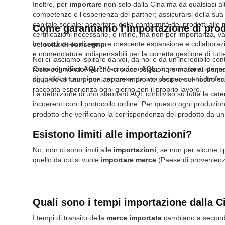
Inoltre, per
importare
non solo dalla Cina ma da qualsiasi al
competenze e l’esperienza del partner; assicurarsi della sua 
capitale sociale; accertarsi della conformità dei prodotti all
Come garantiamo l’importazione di prodo
certificazioni necessarie, e infine, ma non per importanza, va
In un contesto di sempre crescente espansione e collaborazio
velocità di consegna
.
e nomenclature indispensabili per la corretta gestione di tutt
Noi ci lasciamo ispirare da voi, da noi e da un’incredibile con
Cosa significa AQL
? L’acronimo
AQL
, in particolare, sta 
resto del mondo. Perché ci piace selezionare materiali pens
di qualità a campione, rappresenta uno dei parametri di riferime
sguardo al futuro per lasciare impronte positive sul nostro ca
racconta esperienza ogni giorno con il proprio lavoro.
La definizione di uno standard AQL condiviso su tutta la catena
incoerenti con il protocollo ordine. Per questo ogni produzi
prodotto che verificano la corrispondenza del prodotto da un 
Esistono limiti alle importazioni?
No, non ci sono limiti alle
importazioni
, se non per alcune t
quello da cui si vuole
importare merce
(Paese di provenienz
Quali sono i tempi importazione dalla C
I tempi di transito della
merce importata
cambiano a seconda d