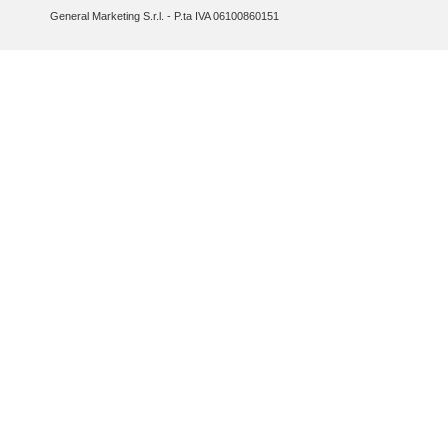
General Marketing S.r.l. - P.ta IVA 06100860151