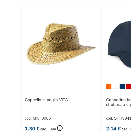
Cappello in paglia
VITA
Cappellino ba
struttura a 6 
MKT8086
STR994
cod.
cod.
🛈
1.30
€
2.14
€
cad. + IVA
cad. +