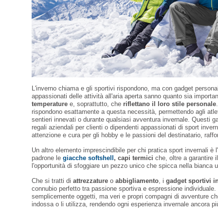
L'inverno chiama e gli sportivi rispondono, ma con gadget personali
appassionati delle attività all'aria aperta sanno quanto sia import
temperature
e, soprattutto, che
riflettano il loro stile personale
rispondono esattamente a questa necessità, permettendo agli atleti 
sentieri innevati o durante qualsiasi avventura invernale. Questi g
regali aziendali per clienti o dipendenti appassionati di sport inver
attenzione e cura per gli hobby e le passioni del destinatario, raffo
Un altro elemento imprescindibile per chi pratica sport invernali è l'
padrone le
giacche softshell
, capi termici
che, oltre a garantire 
l'opportunità di sfoggiare un pezzo unico che spicca nella bianca u
Che si tratti di
attrezzature
o
abbigliamento
, i
gadget sportivi i
connubio perfetto tra passione sportiva e espressione individuale
semplicemente oggetti, ma veri e propri compagni di avventure che ri
indossa o li utilizza, rendendo ogni esperienza invernale ancora pi