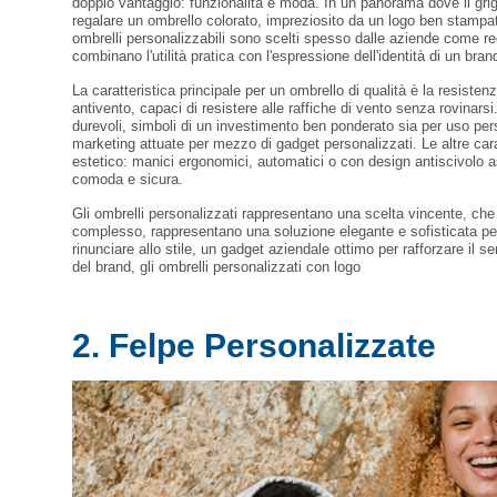
doppio vantaggio: funzionalità e moda. In un panorama dove il gri
regalare un ombrello colorato, impreziosito da un logo ben stampato
ombrelli personalizzabili sono scelti spesso dalle aziende come rega
combinano l'utilità pratica con l'espressione dell'identità di un bran
La caratteristica principale per un ombrello di qualità è la resistenza
antivento, capaci di resistere alle raffiche di vento senza rovinarsi
durevoli, simboli di un investimento ben ponderato sia per uso per
marketing attuate per mezzo di gadget personalizzati. Le altre cara
estetico: manici ergonomici, automatici o con design antiscivolo a
comoda e sicura.
Gli ombrelli personalizzati rappresentano una scelta vincente, che 
complesso, rappresentano una soluzione elegante e sofisticata per 
rinunciare allo stile, un gadget aziendale ottimo per rafforzare il se
del brand, gli ombrelli personalizzati con logo
2. Felpe Personalizzate