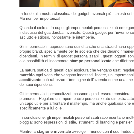
In fondo alla nostra classifica dei gadget invernali più richiesti si 
Ma non per importanza!
Quando il cielo si fa cupo, gli impermeabili personalizzati emerg
indiscussi del guardaroba invernale. Questi gadget per l'inverno son
asciutto e stiloso, nonostante le intemperie.
Gli impermeabili rappresentano quindi anche una straordinaria oppo
proprio brand, specialmente per le società che desiderano rimanere
dipendenti. In termini di gadget personalizzabili, questi oggetti so
alla possibilità di incorporare
stampe personalizzate
che rifletton
La natura pratica di questi capi assicura che vengano usati rego
marchio
ogni volta che vengono indossati. Inoltre, un impermeabi
accattivante
può rafforzare l'immagine dell'azienda come una che
dei suoi dipendenti.
Gli impermeabili personalizzati possono quindi essere considerati c
premurosi. Regalare un impermeabile personalizzato dimostra attenz
un capo utile per affrontare il maltempo, ma anche qualcosa che 
specificamente a lui o lei.
In conclusione, gli impermeabili personalizzati rappresentano molt
pioggia: sono espressioni di stile, strumenti di branding e pensieri 
Mentre la
stagione invernale
avvolge il mondo con il suo freddo 