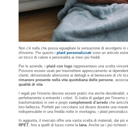
Non c'è nulla che possa eguagliare la sensazione di avvolgersi in 
d'inverno. Per questo i
plaid personalizzati
sono un articolo estr
un tocco di calore e personalità ai mesi più freddi.
Per le aziende, i
plaid con logo
rappresentano una scelta vincente 
Possono essere usati per trasmettere apprezzamento ai dipendent
clienti, dimostrando attenzione ai dettagli e al benessere di chi ric
rimanere presente nella vita quotidiana delle persone
, associa
qualità di vita
.
I regali per l'inverno devono essere pratici ma anche desiderabili,
perfettamente a entrambi i criteri. Si tratta di gadget per l'inverno
trasformandosi in veri e propri
complementi d’arredo
che arricchi
loro bellezza. Perfetti per coccolarsi sul divano durante una mar
indispensabile in una fredda notte in montagna, i plaid personalizza
In aggiunta, il mercato offre una vasta scelta di materiali, dai più 
RPET
, fino a quelli di lusso come la
lana
. Anche se i più richiest