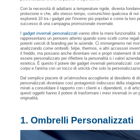
Con la necessità di adattarsi a temperature rigide, diventa fondame
protezione e che, allo stesso tempo, comunichino qualcosa di noi 
esplorerà 10 tra i gadget per l'inverno più popolari e come la loro
successo di una campagna promozionale invernale.
I
gadget invernali personalizzati
vanno oltre la mera funzionalità: 
rappresentano un pensiero attento quando sono scelti come regali
potenti veicoli di branding per le aziende. Ci immergeremo nel mon
analizzando come ombrelli, felpe, thermos, e altri accessori invern
il freddo, ma possano anche diventare veri e propri statement di s
essere personalizzato per riflettere la personalità o i valori aziend
estetica. È questo il potere dei gadget invernali personalizzati: comb
corpo e l'anima con un tocco di unicità che solo la personalizzazio
Dal semplice piacere di un'atmosfera accogliente al desiderio di dist
personalizzati diventano così protagonisti indiscussi della stagione 
mirati a consolidare il rapporto con i clienti e i dipendenti, o di art
questi oggetti hanno il potere di trasformare i mesi invernali in un 
originalità.
1. Ombrelli Personalizzati