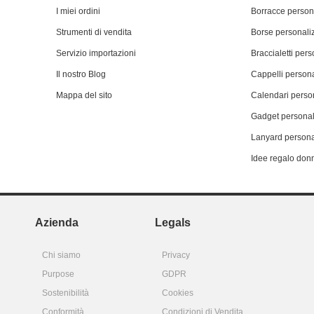
I miei ordini
Borracce person
Strumenti di vendita
Borse personali
Servizio importazioni
Braccialetti pers
Il nostro Blog
Cappelli persona
Mappa del sito
Calendari person
Gadget personal
Lanyard persona
Idee regalo don
Azienda
Legals
Chi siamo
Privacy
Purpose
GDPR
Sostenibilità
Cookies
Conformità
Condizioni di Vendita