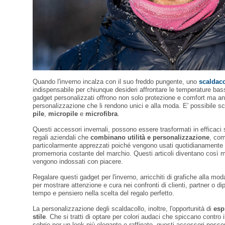
Quando l'inverno incalza con il suo freddo pungente, uno
scaldaco
indispensabile per chiunque desideri affrontare le temperature 
gadget personalizzati offrono non solo protezione e comfort ma a
personalizzazione che li rendono unici e alla moda. E' possibile sc
pile
,
micropile
e
microfibra
.
Questi accessori invernali, possono essere trasformati in efficaci
regali aziendali che
combinano utilità e personalizzazione
, com
particolarmente apprezzati poiché vengono usati quotidianamente
promemoria costante del marchio. Questi articoli diventano così m
vengono indossati con piacere.
Regalare questi gadget per l'inverno, arricchiti di grafiche alla mo
per mostrare attenzione e cura nei confronti di clienti, partner o d
tempo e pensiero nella scelta del regalo perfetto.
La personalizzazione degli scaldacollo, inoltre, l'opportunità di
esp
stile
. Che si tratti di optare per colori audaci che spiccano contro i
sobrie per un look più elegante e raffinato, questi accessori pos