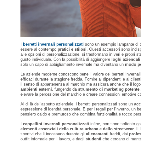
I
berretti invernali personalizzati
sono un esempio lampante di 
essere al contempo
pratici e stilosi
. Questi accessori sono indisp
alle opzioni di personalizzazione, si trasformano in veri e propri s
gusto individuale. Con la possibilità di aggiungere
loghi aziendali
solo un capo di abbigliamento invernale ma diventano un
modo pe
Le aziende moderne conoscono bene il valore dei berretti invernali
efficaci durante la stagione fredda. Fornire ai dipendenti e ai cli
il senso di appartenenza al marchio ma assicura anche che il log
ambienti esterni
, fungendo da
strumento di marketing potente
elevare la percezione del marchio e creare connessioni emotive co
Al di là dell'aspetto aziendale, i berretti personalizzati sono un
acc
espressione di identità personale. E per i regali per l'inverno, un 
pensiero caldo e premuroso che combina funzionalità e tocco per
I
cappellini invernali personalizzati
infine, non sono soltanto ga
elementi essenziali della cultura urbana e dello streetwear
. Il
sportivi che li indossano durante gli
allenamenti
freddi, dai
profes
outfit informale per il lavoro, e dagli
studenti
che cercano di mante