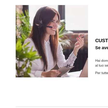
CUS
Se ave
Hai doma
al tuo s
Per tutt