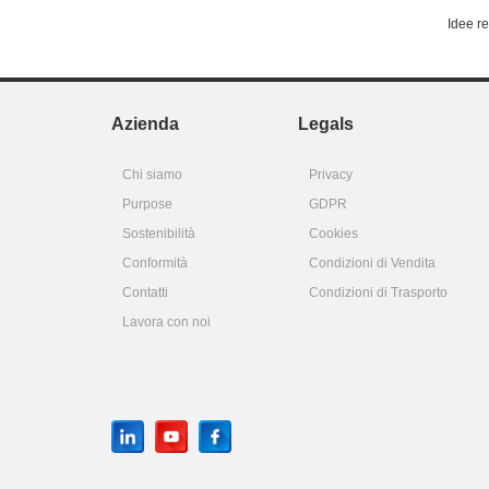
Idee r
Azienda
Legals
Chi siamo
Privacy
Purpose
GDPR
Sostenibilità
Cookies
Conformità
Condizioni di Vendita
Contatti
Condizioni di Trasporto
Lavora con noi