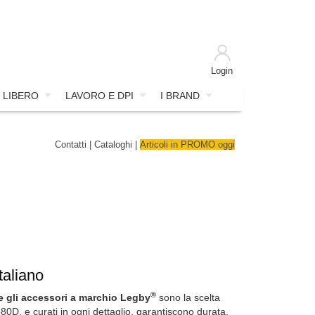
Login
 LIBERO
LAVORO E DPI
I BRAND
Contatti
|
Cataloghi
|
Articoli in PROMO oggi
taliano
®
e gli accessori a marchio Legby
sono la scelta
680D, e curati in ogni dettaglio, garantiscono durata,