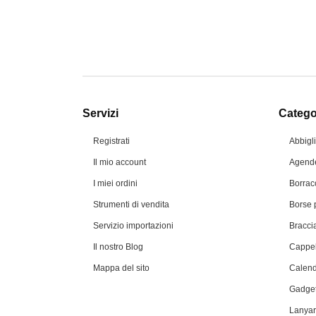
Servizi
Categor
Registrati
Abbigl
Il mio account
Agende
I miei ordini
Borrac
Strumenti di vendita
Borse 
Servizio importazioni
Braccia
Il nostro Blog
Cappel
Mappa del sito
Calend
Gadget
Lanyar