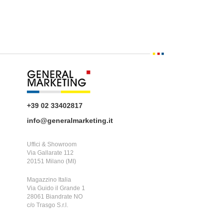
+39 02 33402817
info@generalmarketing.it
Uffici & Showroom
Via Gallarate 112
20151 Milano (MI)
Magazzino Italia
Via Guido il Grande 1
28061 Biandrate NO
c/o Trasgo S.r.l.