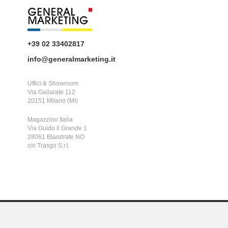
+39 02 33402817
info@generalmarketing.it
Uffici & Showroom
Via Gallarate 112
20151 Milano (MI)
Magazzino Italia
Via Guido il Grande 1
28061 Biandrate NO
c/o Trasgo S.r.l.