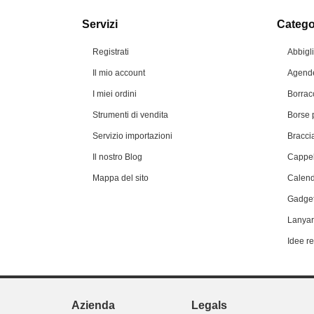
Servizi
Categor
Registrati
Abbigl
Il mio account
Agende
I miei ordini
Borrac
Strumenti di vendita
Borse 
Servizio importazioni
Braccia
Il nostro Blog
Cappel
Mappa del sito
Calend
Gadget
Lanyar
Idee r
Azienda
Legals