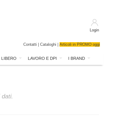
Login
Contatti
|
Cataloghi
|
Articoli in PROMO oggi
 LIBERO
LAVORO E DPI
I BRAND
 dati.