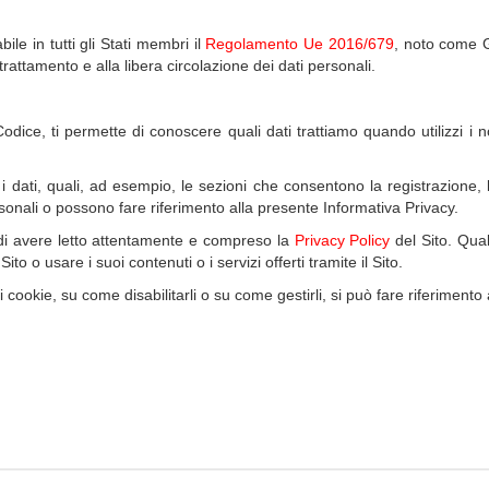
le in tutti gli Stati membri il
Regolamento Ue 2016/679
, noto come G
trattamento e alla libera circolazione dei dati personali.
Codice, ti permette di conoscere quali dati trattiamo quando utilizzi i n
 i dati, quali, ad esempio, le sezioni che consentono la registrazione, 
rsonali o possono fare riferimento alla presente Informativa Privacy.
ra di avere letto attentamente e compreso la
Privacy Policy
del Sito. Qual
o o usare i suoi contenuti o i servizi offerti tramite il Sito.
oi cookie, su come disabilitarli o su come gestirli, si può fare riferimento