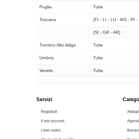
Puglia
Tutte
Toscana
(FI - LI - LU - MS - PI 
(SI - GR - AR)
Trentino Alto Adige
Tutte
Umbria
Tutte
Veneto
Tutte
Servizi
Categor
Registrati
Abbigl
Il mio account
Agende
I miei ordini
Borrac