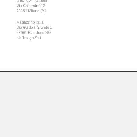
Uffici & Showroom
Via Gallarate 112
20151 Milano (MI)
Magazzino Italia
Via Guido il Grande 1
28061 Biandrate NO
c/o Trasgo S.r.l.