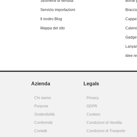
Strumenti di vendita
Borse 
Servizio importazioni
Braccia
Il nostro Blog
Cappel
Mappa del sito
Calend
Gadget
Lanyar
Idee r
Azienda
Legals
Chi siamo
Privacy
Purpose
GDPR
Sostenibilità
Cookies
Conformità
Condizioni di Vendita
Contatti
Condizioni di Trasporto