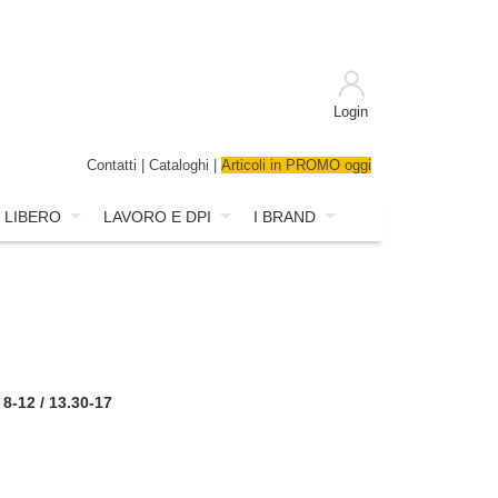
Login
Contatti
|
Cataloghi
|
Articoli in PROMO oggi
 LIBERO
LAVORO E DPI
I BRAND
 8-12 / 13.30-17