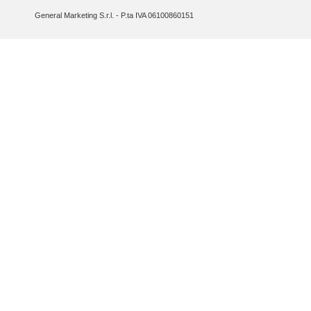
General Marketing S.r.l. - P.ta IVA 06100860151