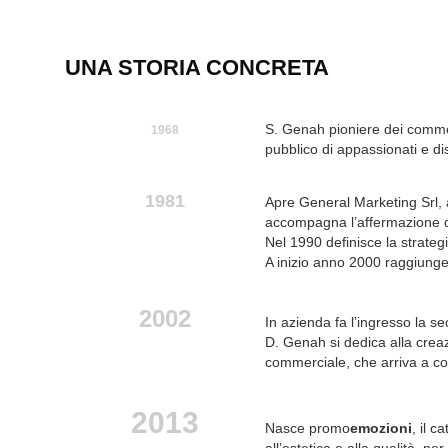
UNA STORIA CONCRETA
S. Genah pioniere dei commer
1968
pubblico di appassionati e dis
1981
Apre General Marketing Srl, a
accompagna l’affermazione de
Nel 1990 definisce la strateg
A inizio anno 2000 raggiunge e
2002
In azienda fa l’ingresso la s
D. Genah si dedica alla creaz
commerciale, che arriva a cop
2013
Nasce promo
emozioni
, il 