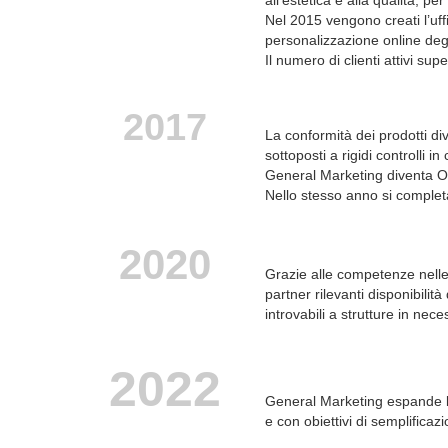
all’estetica e alla qualità, 
Nel 2015 vengono creati l’uffi
personalizzazione online degl
Il numero di clienti attivi sup
2017
La conformità dei prodotti div
sottoposti a rigidi controlli i
General Marketing diventa O
Nello stesso anno si completa
2020
Grazie alle competenze nelle i
partner rilevanti disponibilit
introvabili a strutture in nece
2022
General Marketing espande l’o
e con obiettivi di semplificaz