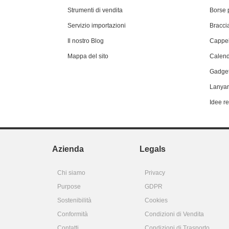
Strumenti di vendita
Borse 
Servizio importazioni
Braccia
Il nostro Blog
Cappel
Mappa del sito
Calend
Gadget
Lanyar
Idee r
Azienda
Legals
Chi siamo
Privacy
Purpose
GDPR
Sostenibilità
Cookies
Conformità
Condizioni di Vendita
Contatti
Condizioni di Trasporto