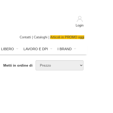
Login
Contatti
|
Cataloghi
|
Articoli in PROMO oggi
 LIBERO
LAVORO E DPI
I BRAND
Metti in ordine di