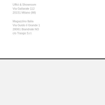
Uffici & Showroom
Via Gallarate 112
20151 Milano (MI)
Magazzino Italia
Via Guido il Grande 1
28061 Biandrate NO
c/o Trasgo S.r.l.